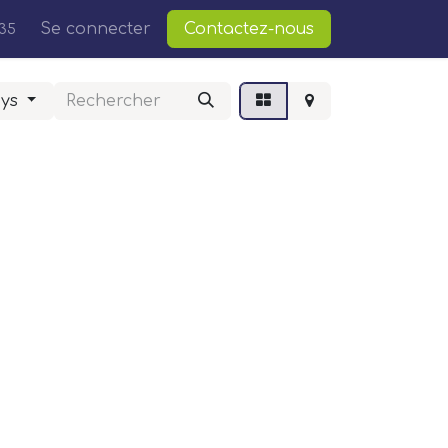
Cours
Se connecter
Postes
Contactez-nous
35
ays