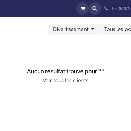
Expertises
Entreprise
Blog
Contact
Boutique
07886872
Divertissement
Tous les p
Aucun résultat trouvé pour "
"
Voir tous les clients