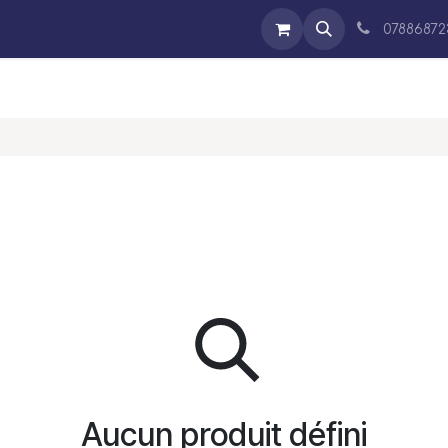
Expertises
Entreprise
Blog
Contact
Boutique
07886872
Aucun produit défini