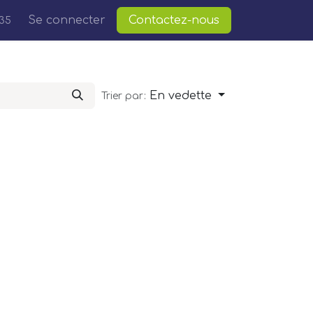
Cours
Se connecter
Postes
Contactez-nous
35
En vedette
Trier par: